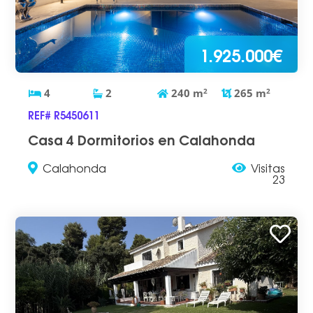
1.925.000€
4
2
240
m
2
265
m
2
REF# R5450611
Casa 4 Dormitorios en Calahonda
Calahonda
Visitas
23