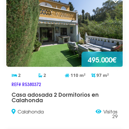
495.000€
2
2
110
m
2
97
m
2
REF# R5380372
Casa adosada 2 Dormitorios en
Calahonda
Calahonda
Visitas
29