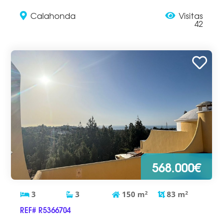
Calahonda
Visitas
42
568.000€
3
3
150
m
2
83
m
2
REF# R5366704