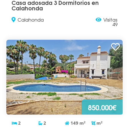
Casa adosada 3 Dormitorios en
Calahonda
Calahonda
Visitas
49
850.000€
2
2
149
m
2
m
2