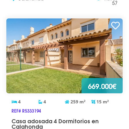
57
669.000€
4
4
259
m
2
15
m
2
REF# R5333194
Casa adosada 4 Dormitorios en
Calahonda