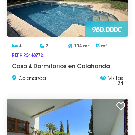
950.000€
4
2
194
m
2
m
2
REF# R5448772
Casa 4 Dormitorios en Calahonda
Calahonda
Visitas
34