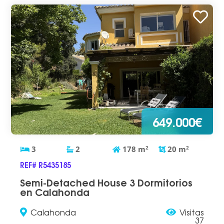
649.000€
3
2
178
m
2
20
m
2
REF# R5435185
Semi-Detached House 3 Dormitorios
en Calahonda
Calahonda
Visitas
37