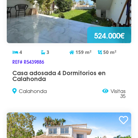
524.000€
4
3
159
m
2
50
m
2
REF# R5439886
Casa adosada 4 Dormitorios en
Calahonda
Calahonda
Visitas
35