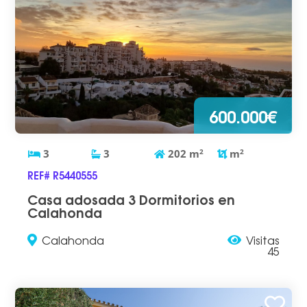
600.000€
3
3
202
m
2
m
2
REF# R5440555
Casa adosada 3 Dormitorios en
Calahonda
Calahonda
Visitas
45