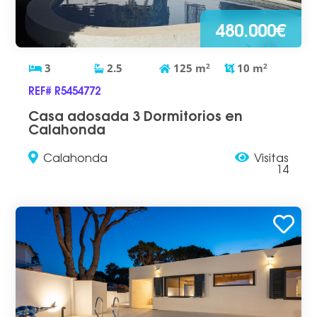
480.000€
3
2.5
125
m
2
10
m
2
REF# R5454772
Casa adosada 3 Dormitorios en
Calahonda
Calahonda
Visitas
14