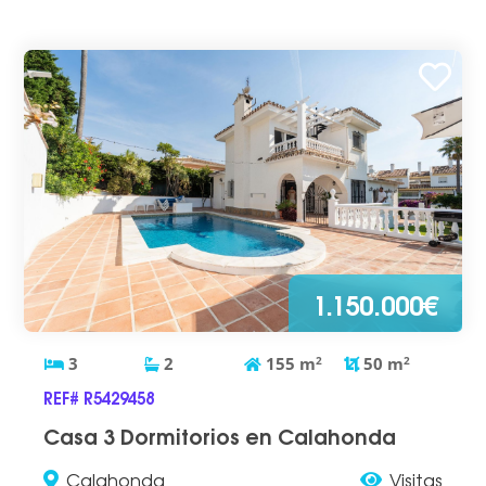
1.150.000€
3
2
155
m
2
50
m
2
REF# R5429458
Casa 3 Dormitorios en Calahonda
Calahonda
Visitas