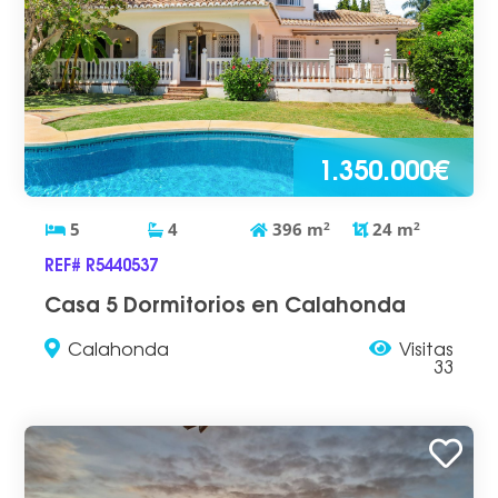
1.350.000€
5
4
396
m
2
24
m
2
REF# R5440537
Casa 5 Dormitorios en Calahonda
Calahonda
Visitas
33