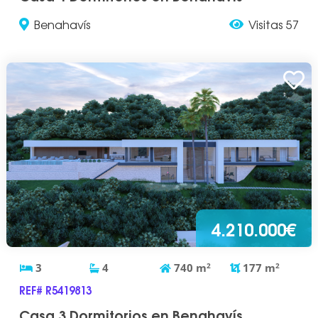
Benahavís
Visitas 57
4.210.000€
3
4
740
m
2
177
m
2
REF# R5419813
Casa 3 Dormitorios en Benahavís