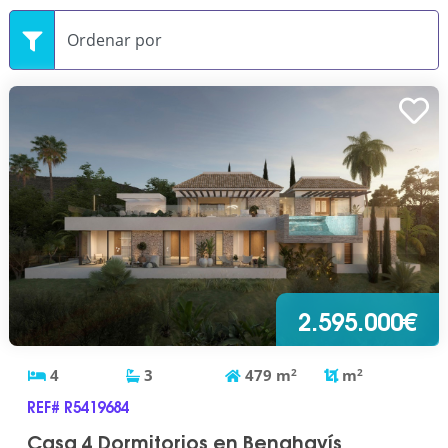
2.595.000€
4
3
479
m
2
m
2
REF# R5419684
Casa 4 Dormitorios en Benahavís