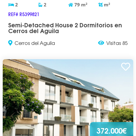
2
2
79
m
2
m
2
REF# R5399821
Semi-Detached House 2 Dormitorios en
Cerros del Aguila
Cerros del Aguila
Visitas 85
372.000€