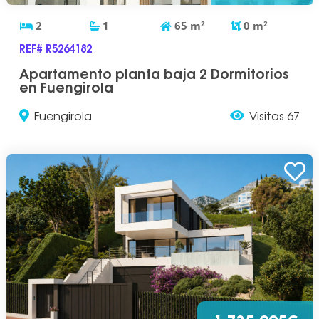
2
1
65
m
2
0
m
2
REF# R5264182
Apartamento planta baja 2 Dormitorios
en Fuengirola
Fuengirola
Visitas 67