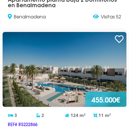
en Benalmadena
Benalmadena
Visitas 52
455.000€
3
2
124
m
2
11
m
2
REF# R5222866