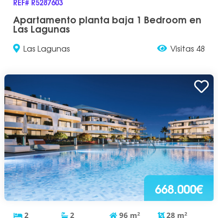
REF# R5287603
Apartamento planta baja 1 Bedroom en
Las Lagunas
Las Lagunas
Visitas 48
668.000€
2
2
96
m
2
28
m
2