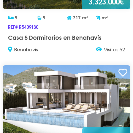
3.323.000€
5
5
717
m
2
m
2
REF# R5409130
Casa 5 Dormitorios en Benahavís
Benahavís
Visitas 52