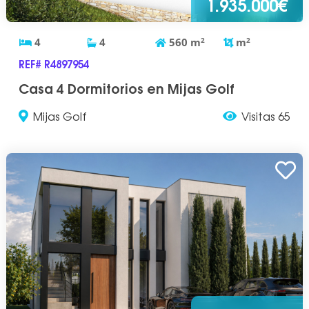
1.935.000€
4
4
560
m
2
m
2
REF# R4897954
Casa 4 Dormitorios en Mijas Golf
Mijas Golf
Visitas 65