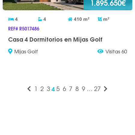
1.895.650€
4
4
410
m
2
m
2
REF# R5017486
Casa 4 Dormitorios en Mijas Golf
Mijas Golf
Visitas 60
4
1
2
3
5
6
7
8
9
…
27