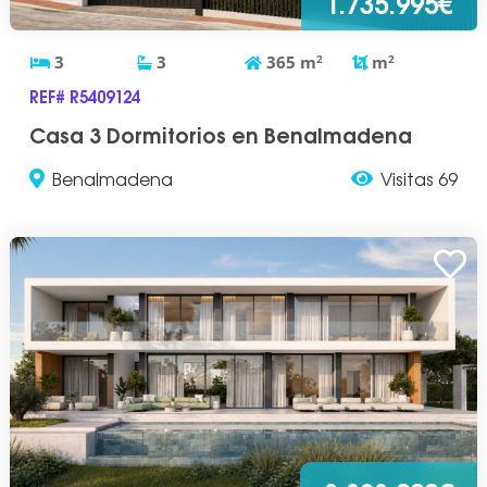
1.735.995€
3
3
365
m
2
m
2
REF# R5409124
Casa 3 Dormitorios en Benalmadena
Benalmadena
Visitas 69