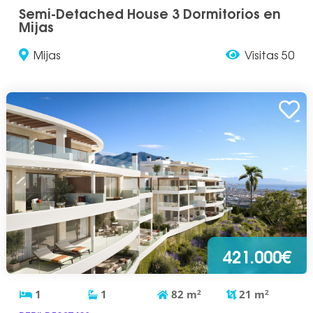
Semi-Detached House 3 Dormitorios en
Mijas
Mijas
Visitas 50
421.000€
1
1
82
m
2
21
m
2