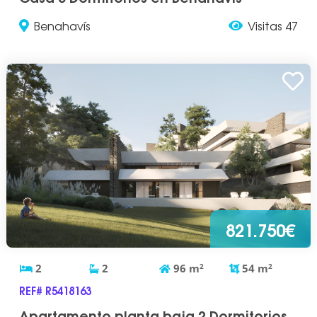
Benahavís
Visitas 47
821.750€
2
2
96
m
2
54
m
2
REF# R5418163
Apartamento planta baja 2 Dormitorios