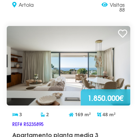
Artola
Visitas
88
1.850.000€
3
2
169
m
2
48
m
2
REF# R5235895
Apartamento planta media 3