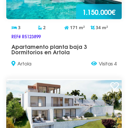
1.150.000€
3
2
171
m
2
34
m
2
REF# R5123899
Apartamento planta baja 3
Dormitorios en Artola
Artola
Visitas 4