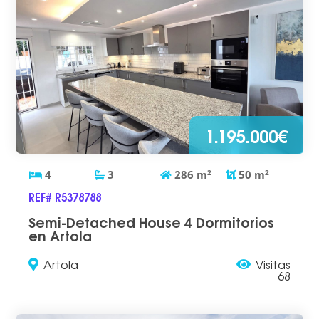
1.195.000€
4
3
286
m
2
50
m
2
REF# R5378788
Semi-Detached House 4 Dormitorios
en Artola
Artola
Visitas
68