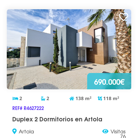
690.000€
2
2
138
m
2
118
m
2
REF# R4627222
Duplex 2 Dormitorios en Artola
Artola
Visitas
76