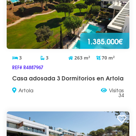
1.385.000€
3
3
263
m
2
70
m
2
REF# R4887967
Casa adosada 3 Dormitorios en Artola
Artola
Visitas
34