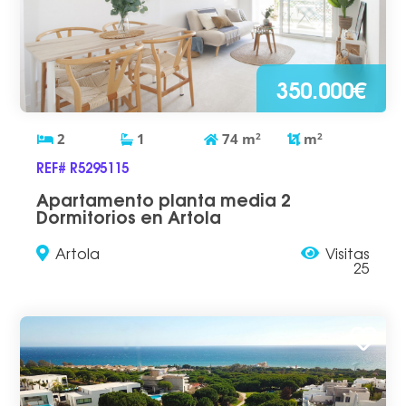
350.000€
2
1
74
m
2
m
2
REF# R5295115
Apartamento planta media 2
Dormitorios en Artola
Artola
Visitas
25