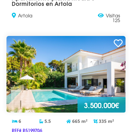
Dormitorios en Artola
Artola
Visitas
125
3.500.000€
6
5.5
665
m
2
335
m
2
REF# R5199706