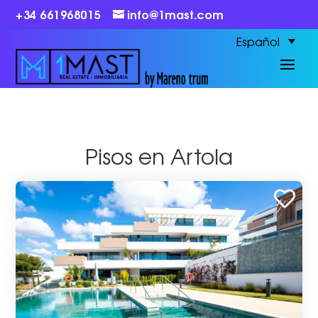
+34 661968015
info@1mast.com
Español
Pisos en Artola