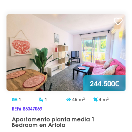
244.500€
1
1
46
m
2
4
m
2
REF# R5347069
Apartamento planta media 1
Bedroom en Artola