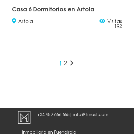
Casa 6 Dormitorios en Artola
Artola
Visitas
192
1
2
+34 952 666 655
info@1mast.com
|
Inmobiliaria en Fuengirola