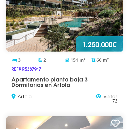
1.250.000€
3
2
151
m
2
66
m
2
REF# R5387947
Apartamento planta baja 3
Dormitorios en Artola
Artola
Visitas
73