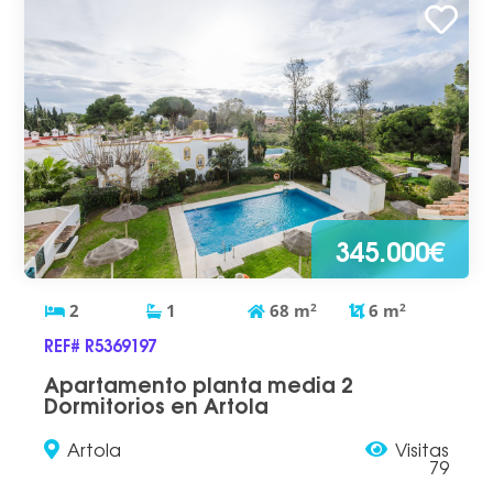
345.000€
2
1
68
m
2
6
m
2
REF# R5369197
Apartamento planta media 2
Dormitorios en Artola
Artola
Visitas
79