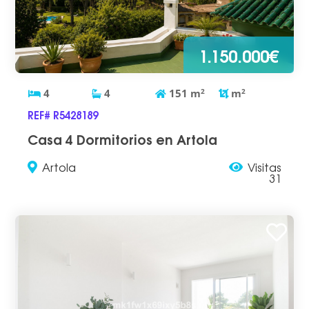
1.150.000€
4
4
151
m
2
m
2
REF# R5428189
Casa 4 Dormitorios en Artola
Artola
Visitas
31