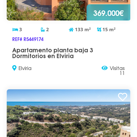
369.000€
3
2
133
m
2
15
m
2
REF# R5449174
Apartamento planta baja 3
Dormitorios en Elviria
Elviria
Visitas
11