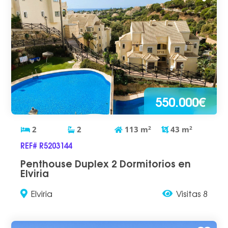
550.000€
2
2
113
m
2
43
m
2
REF# R5203144
Penthouse Duplex 2 Dormitorios en
Elviria
Elviria
Visitas 8