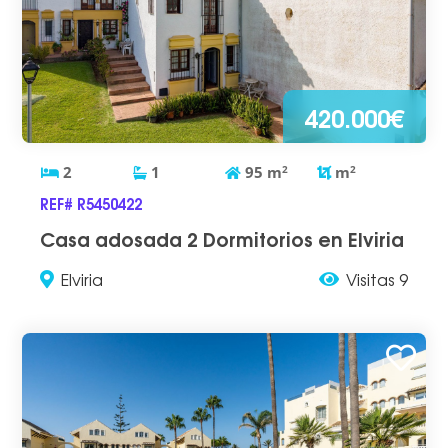
420.000€
2
1
95
m
2
m
2
REF# R5450422
Casa adosada 2 Dormitorios en Elviria
Elviria
Visitas 9