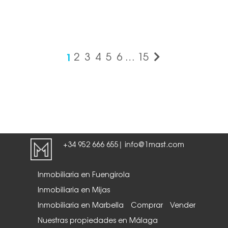
1
2
3
4
5
6
…
15
+34 952 666 655
info@1mast.com
|
Inmobiliaria en Fuengirola
Inmobiliaria en Mijas
Inmobiliaria en Marbella
Comprar
Vender
Nuestras propiedades en Málaga