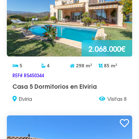
2.068.000€
5
4
298
m
2
85
m
2
REF# R5450344
Casa 5 Dormitorios en Elviria
Elviria
Visitas 8