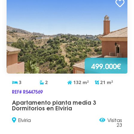
499.000€
3
2
132
m
2
21
m
2
REF# R5447569
Apartamento planta media 3
Dormitorios en Elviria
Elviria
Visitas
23