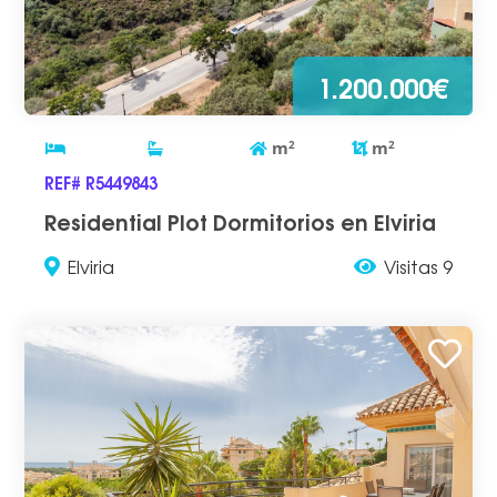
1.200.000€
m
2
m
2
REF# R5449843
Residential Plot Dormitorios en Elviria
Elviria
Visitas 9