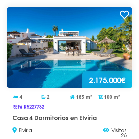
2.175.000€
4
2
185
m
2
100
m
2
REF# R5227732
Casa 4 Dormitorios en Elviria
Elviria
Visitas
26