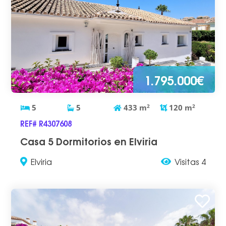
1.795.000€
5
5
433
m
2
120
m
2
REF# R4307608
Casa 5 Dormitorios en Elviria
Elviria
Visitas 4