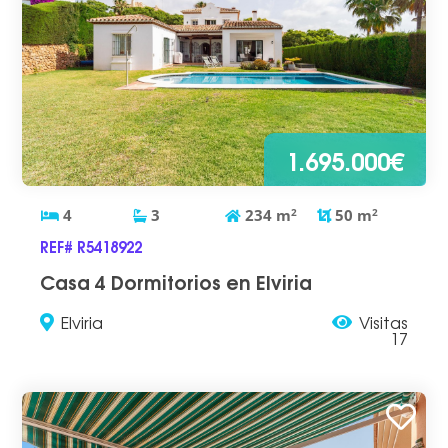
1.695.000€
4
3
234
m
2
50
m
2
REF# R5418922
Casa 4 Dormitorios en Elviria
Elviria
Visitas
17