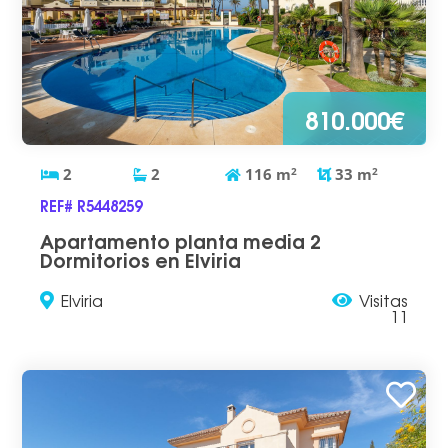
810.000€
2
2
116
m
2
33
m
2
REF# R5448259
Apartamento planta media 2
Dormitorios en Elviria
Elviria
Visitas
11