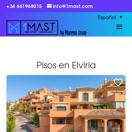
+34 661968015
info@1mast.com
Español
Pisos en Elviria