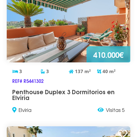
410.000€
3
3
137
m
2
40
m
2
REF# R5441302
Penthouse Duplex 3 Dormitorios en
Elviria
Elviria
Visitas 5