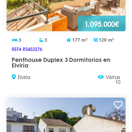
1.095.000€
3
3
177
m
2
120
m
2
REF# R5452276
Penthouse Duplex 3 Dormitorios en
Elviria
Elviria
Visitas
10