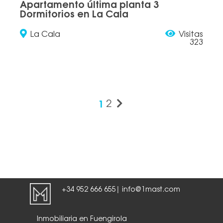
Apartamento última planta 3
Dormitorios en La Cala
La Cala
Visitas
323
1
2
+34 952 666 655
info@1mast.com
|
Inmobiliaria en Fuengirola