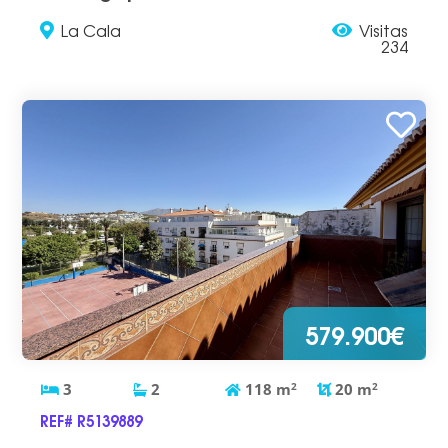
La Cala
Visitas
234
579.900€
3
2
118
m
2
20
m
2
REF# R5139889