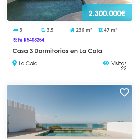
2.300.000€
3
3.5
236
m
2
47
m
2
REF# R5408254
Casa 3 Dormitorios en La Cala
La Cala
Visitas
22