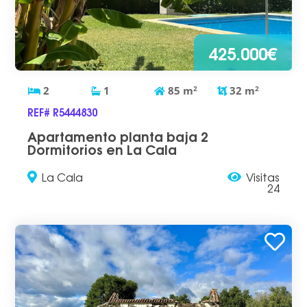
425.000€
2
1
85
m
2
32
m
2
REF# R5444830
Apartamento planta baja 2
Dormitorios en La Cala
La Cala
Visitas
24