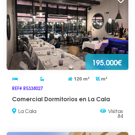
195.000€
120
m
2
m
2
REF# R5338027
Comercial Dormitorios en La Cala
La Cala
Visitas
84