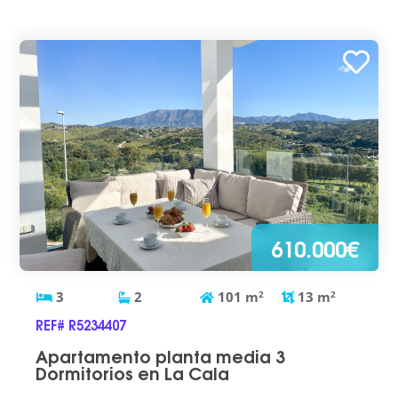
610.000€
3
2
101
m
2
13
m
2
REF# R5234407
Apartamento planta media 3
Dormitorios en La Cala