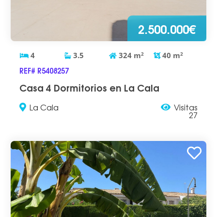
2.500.000€
4
3.5
324
m
2
40
m
2
REF# R5408257
Casa 4 Dormitorios en La Cala
La Cala
Visitas
27