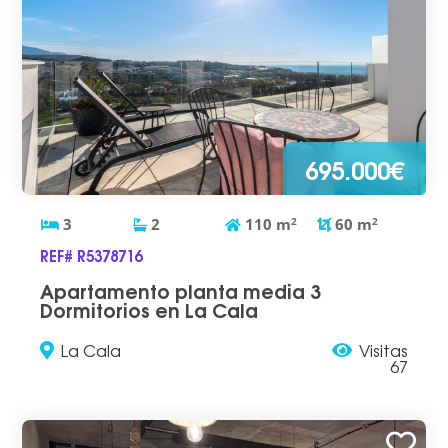
695.000€
3
2
110
m
2
60
m
2
REF# R5378716
Apartamento planta media 3
Dormitorios en La Cala
La Cala
Visitas
67