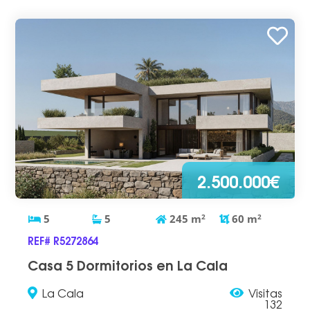
2.500.000€
5
5
245
m
2
60
m
2
REF# R5272864
Casa 5 Dormitorios en La Cala
La Cala
Visitas
132