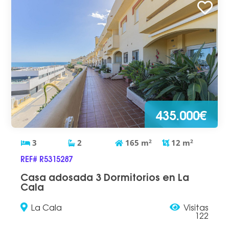
435.000€
3
2
165
m
2
12
m
2
REF# R5315287
Casa adosada 3 Dormitorios en La
Cala
La Cala
Visitas
122