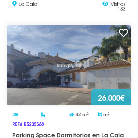
La Cala
Visitas
133
26.000€
32
m
2
m
2
REF# R5205568
Parking Space Dormitorios en La Cala