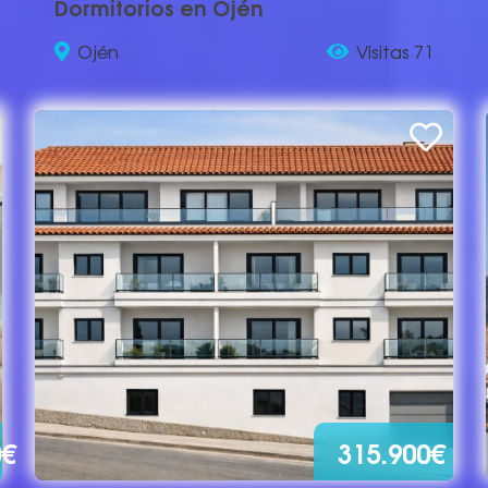
Dormitorios en Ojén
Ojén
Visitas 71
0€
315.900€