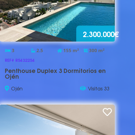
2.300.000€
3
2.5
155
m
2
300
m
2
REF# R5432254
Penthouse Duplex 3 Dormitorios en
Ojén
Ojén
Visitas 33