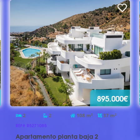
895.000€
2
2
108
m
2
37
m
2
REF# R5271085
Apartamento planta baja 2