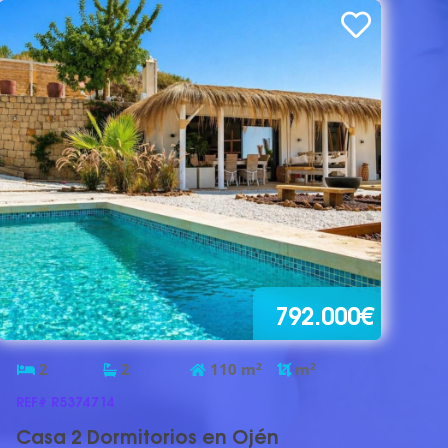
792.000€
2
2
110
m
2
m
2
REF# R5374714
Casa 2 Dormitorios en Ojén