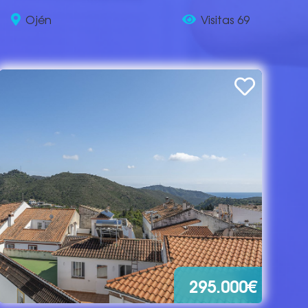
Ojén
Visitas 69
295.000€