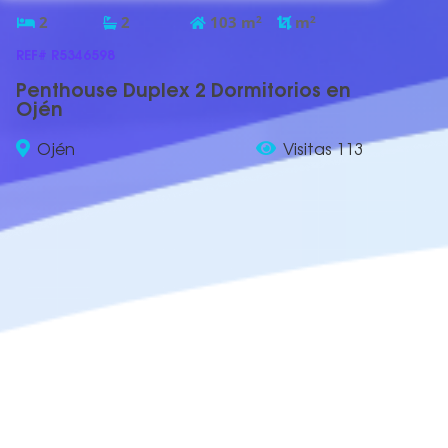
2
2
103
m
2
m
2
REF# R5346598
Penthouse Duplex 2 Dormitorios en
Ojén
Ojén
Visitas 113