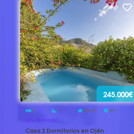
245.000€
2
1
49
m
2
m
2
REF# R5394229
Casa 2 Dormitorios en Ojén