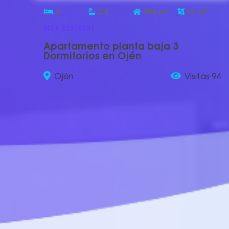
3
2.5
208
m
2
51
m
2
REF# R5316301
Apartamento planta baja 3
Dormitorios en Ojén
Ojén
Visitas 94