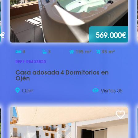
0€
569.000€
4
3
195
m
2
35
m
2
REF# R5433820
Casa adosada 4 Dormitorios en
Ojén
Ojén
Visitas 35