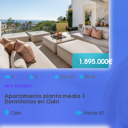
1.895.000€
3
3
231
m
2
39
m
2
REF# R5398351
Apartamento planta media 3
Dormitorios en Ojén
Ojén
Visitas 50