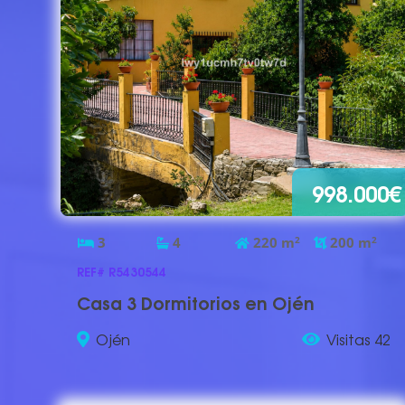
998.000€
3
4
220
m
2
200
m
2
REF# R5430544
Casa 3 Dormitorios en Ojén
Ojén
Visitas 42