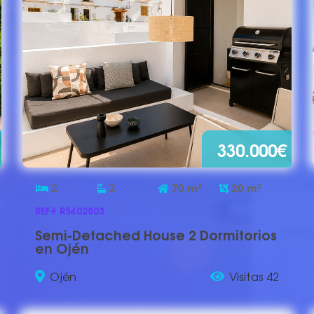
330.000€
2
2
70
m
2
20
m
2
REF# R5402803
Semi-Detached House 2 Dormitorios
en Ojén
Ojén
Visitas 42