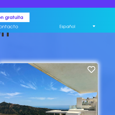
n gratuita
én
ontacto
Español