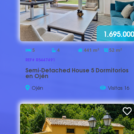
1.695.00
5
4
441
m
2
52
m
2
REF# R5447491
Semi-Detached House 5 Dormitorios
en Ojén
Ojén
Visitas 16