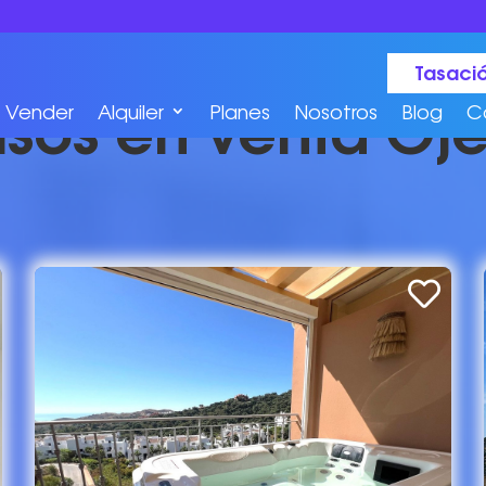
Tasació
isos en venta Oj
Vender
Alquiler
Planes
Nosotros
Blog
C