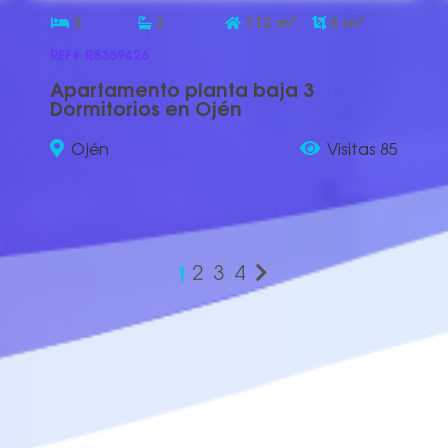
3
2
112
m
2
6
m
2
REF# R5359426
Apartamento planta baja 3
Dormitorios en Ojén
Ojén
Visitas 85
1
2
3
4