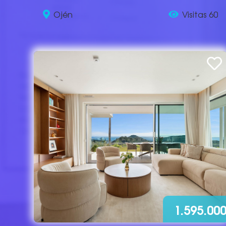
Ojén
Visitas 60
1.595.00