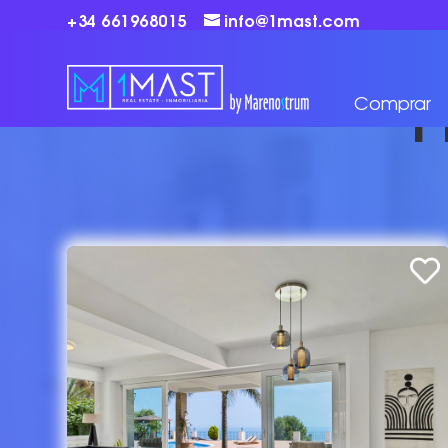
+34 661968015
info@1mast.com
P
Comprar