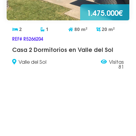
1.475.000€
2
1
80
m
2
20
m
2
REF# R5266204
Casa 2 Dormitorios en Valle del Sol
Valle del Sol
Visitas
81