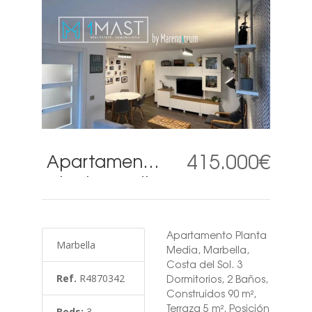
415.000€
Apartamento
planta media
3 Dormitorios
en Marbella
Apartamento Planta
Marbella
Media, Marbella,
Costa del Sol. 3
Ref.
R4870342
Dormitorios, 2 Baños,
Construidos 90 m²,
Terraza 5 m². Posición
Beds:
3