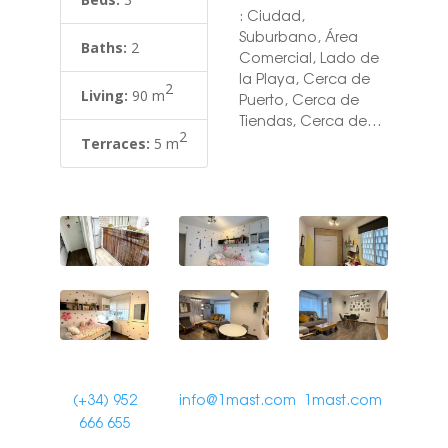
: Ciudad,
Suburbano, Área
Baths:
2
Comercial, Lado de
la Playa, Cerca de
2
Living:
90 m
Puerto, Cerca de
Tiendas, Cerca de
2
Colegios, Cerca de
Terraces:
5 m
Marina. Orientación :
Este. Estado : Buen.
Climatización : Aire
Acondicionado, A/A
Caliente, A/A Frio.
Vistas : Urbanas.
Caracteristicas :
Terraza Cubierta,
Ascensor, Armarios
Empotrados, Cerca
de Transporte,
Terraza Privada, WiFi,
(+34) 952
info@1mast.com
1mast.com
Lavadero, Baño En-
666 655
Suite, Acceso para