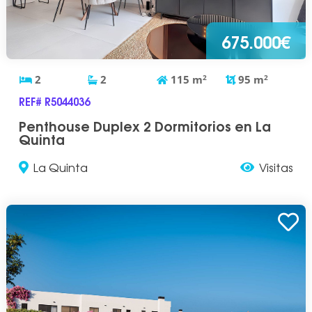
675.000€
2
2
115
m
2
95
m
2
REF# R5044036
Penthouse Duplex 2 Dormitorios en La
Quinta
La Quinta
Visitas