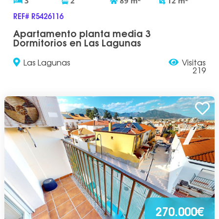
3
2
89
m
12
m
REF# R5426116
Apartamento planta media 3
Dormitorios en Las Lagunas
Las Lagunas
Visitas
219
270.000€