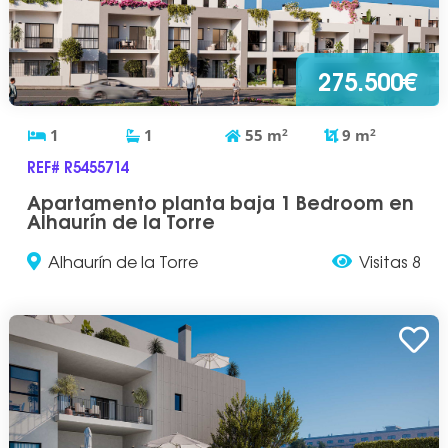
275.500€
1
1
55
m
2
9
m
2
REF# R5455714
Apartamento planta baja 1 Bedroom en
Alhaurín de la Torre
Alhaurín de la Torre
Visitas 8