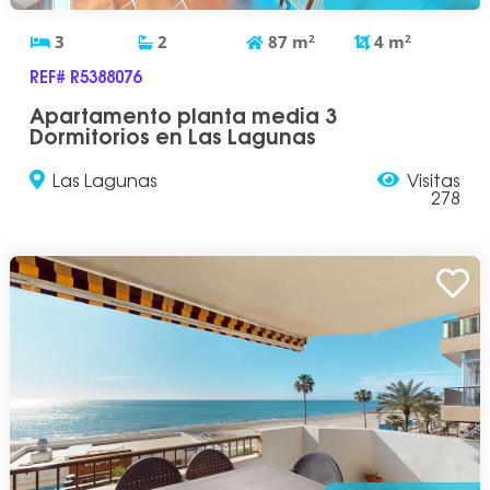
3
2
87
m
2
4
m
2
REF# R5388076
Apartamento planta media 3
Dormitorios en Las Lagunas
Las Lagunas
Visitas
278