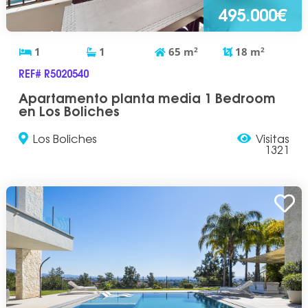
495.000€
1
1
65
m
2
18
m
2
REF# R5020540
Apartamento planta media 1 Bedroom
en Los Boliches
Los Boliches
Visitas
1321