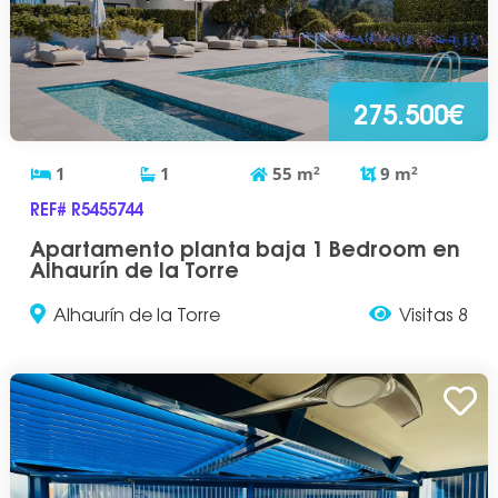
275.500€
1
1
55
m
2
9
m
2
REF# R5455744
Apartamento planta baja 1 Bedroom en
Alhaurín de la Torre
Alhaurín de la Torre
Visitas 8