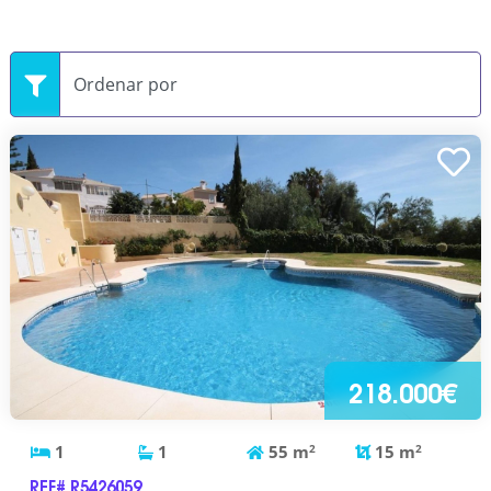
218.000€
1
1
55
m
2
15
m
2
REF# R5426059