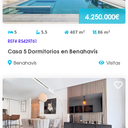
4.250.000€
5
5.5
407
m
2
86
m
2
REF# R5429761
Casa 5 Dormitorios en Benahavís
Benahavís
Visitas