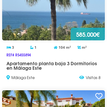
585.000€
3
1
104
m
2
m
2
REF# R5455894
Apartamento planta baja 3 Dormitorios
en Málaga Este
Málaga Este
Visitas 8