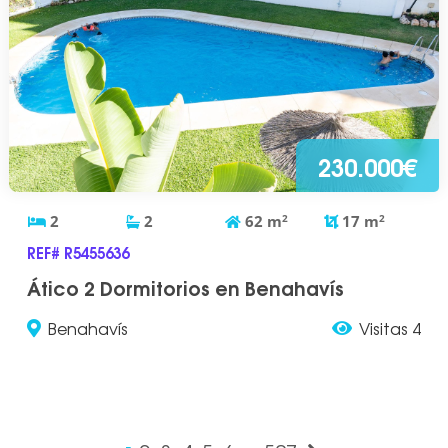
230.000€
2
2
62
m
2
17
m
2
REF# R5455636
Ático 2 Dormitorios en Benahavís
Benahavís
Visitas 4