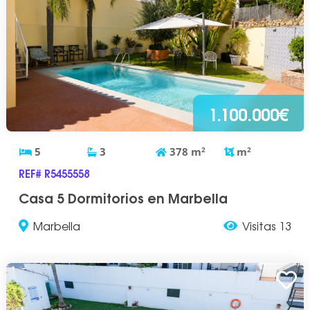
1.100.000€
5
3
378
m
2
m
2
REF# R5455558
Casa 5 Dormitorios en Marbella
Marbella
Visitas 13