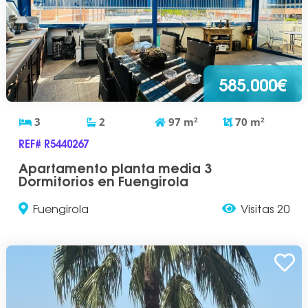
585.000€
3
2
97
m
2
70
m
2
REF# R5440267
Apartamento planta media 3
Dormitorios en Fuengirola
Fuengirola
Visitas 20