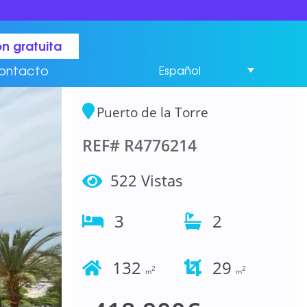
Apartamento planta
n gratuita
media 3 Dormitorios
ontacto
Español
en Puerto de la Torre
Puerto de la Torre
REF# R4776214
522 Vistas
3
2
132
29
2
2
m
m