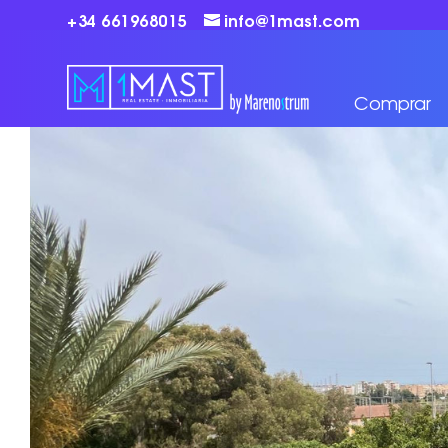
+34 661968015
info@1mast.com
Comprar