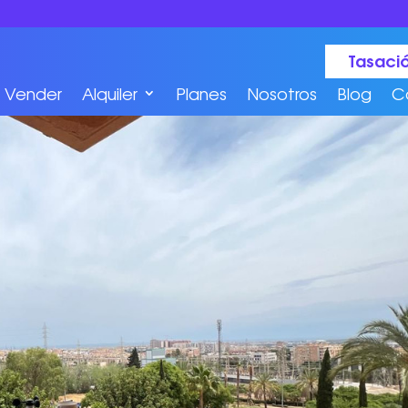
Tasació
Vender
Alquiler
Planes
Nosotros
Blog
C