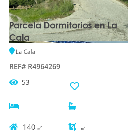
Parcela Dormitorios en La
Cala
La Cala
REF# R4964269
53
140
2
2
m
m