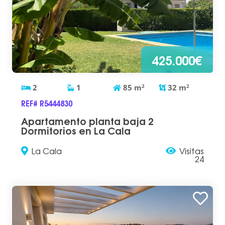
425.000€
2
1
85
m
2
32
m
2
REF# R5444830
Apartamento planta baja 2
Dormitorios en La Cala
La Cala
Visitas
24