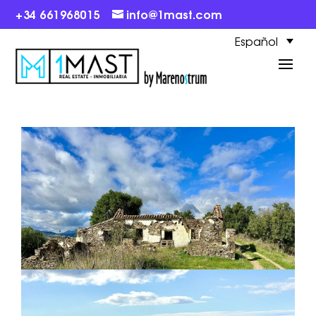
+34 661968015
info@1mast.com
Español