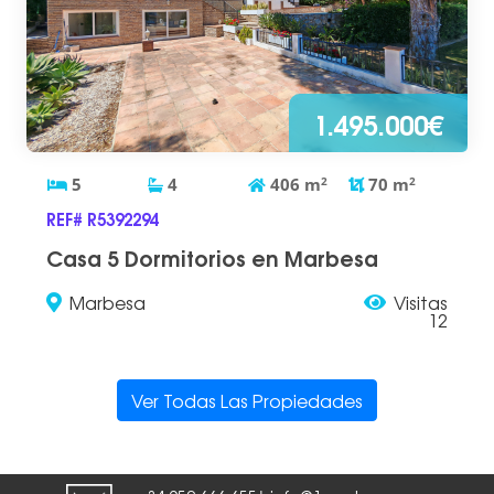
1.495.000€
5
4
406
m
2
70
m
2
REF# R5392294
Casa 5 Dormitorios en Marbesa
Marbesa
Visitas
12
Ver Todas Las Propiedades