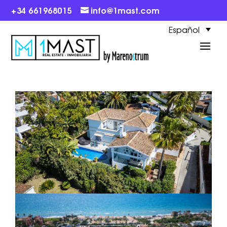
+34 661968015
info@1mast.com
Español