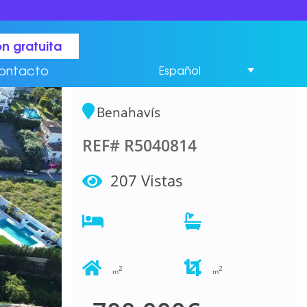
Residential Plot
n gratuita
Dormitorios en
ontacto
Español
Benahavís
Benahavís
REF# R5040814
207 Vistas
2
2
m
m