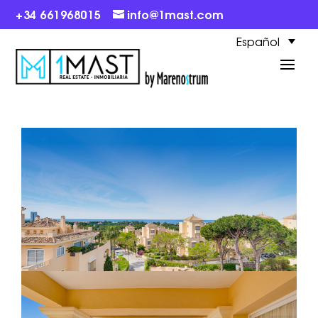
+34 661968015
info@1mast.com
Español