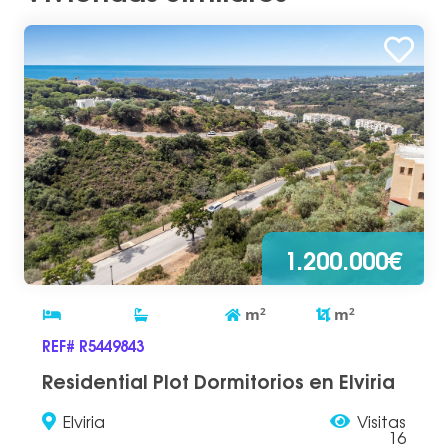
1.200.000€
m
2
m
2
REF# R5449843
Residential Plot Dormitorios en Elviria
Elviria
Visitas
16