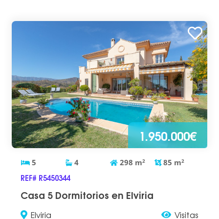
1.950.000€
5
4
298
m
2
85
m
2
REF# R5450344
Casa 5 Dormitorios en Elviria
Elviria
Visitas