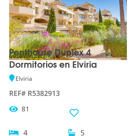
Penthouse Duplex 4
Dormitorios en Elviria
Elviria
REF# R5382913
81
4
5